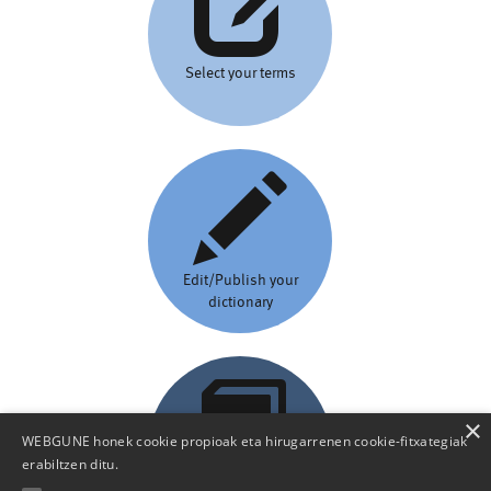
Select your terms
Edit/Publish your
dictionary
×
WEBGUNE honek cookie propioak eta hirugarrenen cookie-fitxategiak
erabiltzen ditu.
Browse dictionaries